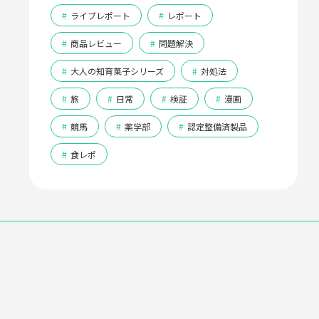
#
ライブレポート
#
レポート
#
商品レビュー
#
問題解決
#
大人の知育菓子シリーズ
#
対処法
#
旅
#
日常
#
検証
#
漫画
#
競馬
#
薬学部
#
認定整備済製品
#
食レポ