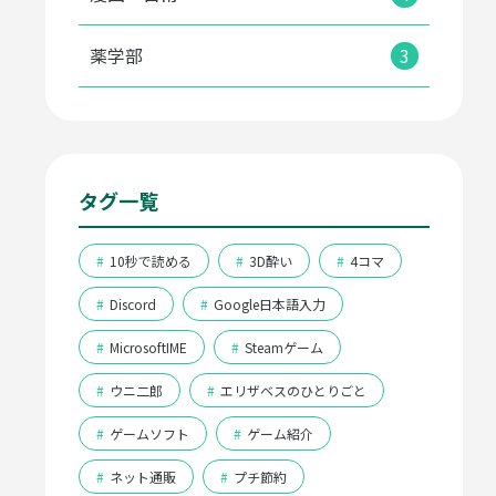
薬学部
3
タグ一覧
#
10秒で読める
#
3D酔い
#
4コマ
#
Discord
#
Google日本語入力
#
MicrosoftIME
#
Steamゲーム
#
ウニ二郎
#
エリザベスのひとりごと
#
ゲームソフト
#
ゲーム紹介
#
ネット通販
#
プチ節約