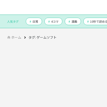
人気タグ
#
日常
#
4コマ
#
漫画
#
10秒で読め
ホーム
タグ:
ゲームソフト