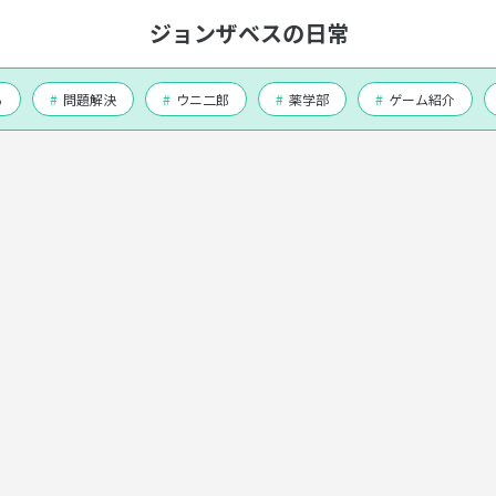
ジョンザベスの日常
る
#
問題解決
#
ウニ二郎
#
薬学部
#
ゲーム紹介