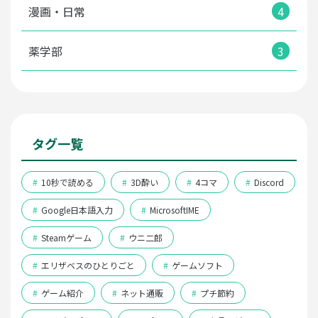
漫画・日常
4
薬学部
3
タグ一覧
#
10秒で読める
#
3D酔い
#
4コマ
#
Discord
#
Google日本語入力
#
MicrosoftIME
#
Steamゲーム
#
ウニ二郎
#
エリザベスのひとりごと
#
ゲームソフト
#
ゲーム紹介
#
ネット通販
#
プチ節約