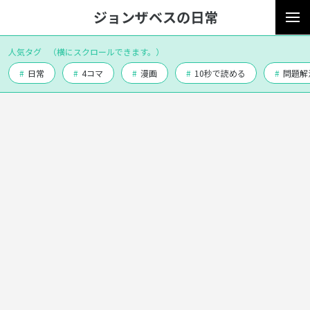
ジョンザベスの日常
人気タグ
（横にスクロールできます。）
#
日常
#
4コマ
#
漫画
#
10秒で読める
#
問題解