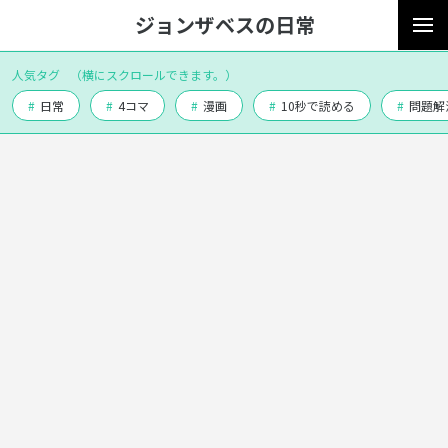
ジョンザベスの日常
人気タグ
（横にスクロールできます。）
#
日常
#
4コマ
#
漫画
#
10秒で読める
#
問題解