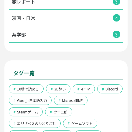
旅レポート
3
漫画・日常
4
薬学部
3
タグ一覧
#
10秒で読める
#
3D酔い
#
4コマ
#
Discord
#
Google日本語入力
#
MicrosoftIME
#
Steamゲーム
#
ウニ二郎
#
エリザベスのひとりごと
#
ゲームソフト